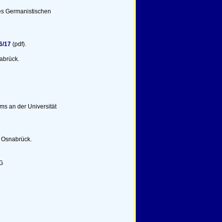
es Germanistischen
6/17
(pdf).
abrück.
s an der Universität
 Osnabrück.
TG