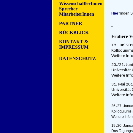
WissenschaftlerInnen
Sprecher
Hier
finden S
MitarbeiterInnen
PARTNER
*
RÜCKBLICK
Frühere V
K
ONTAKT
&
19. Juni 20
IMPRESSUM
Kolloquiums
Weitere In
DATENSCHUTZ
20./21. Jun
Universität
Weitere In
31. Mai 201
Universität
Weitere In
26./27. Janu
Kolloquiums 
Weitere Info
19./20. Janu
Das Tagung