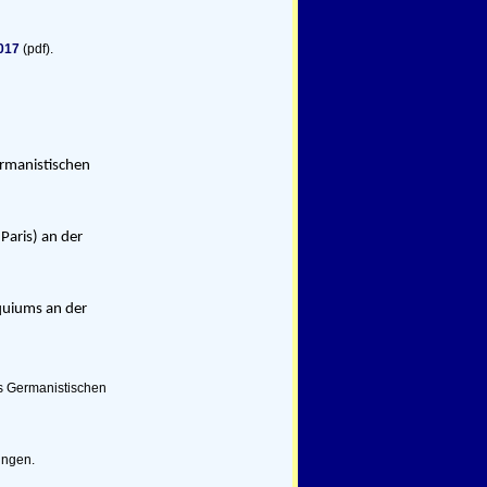
017
(pdf).
ermanistischen
Paris) an der
quiums an der
es Germanistischen
ingen.