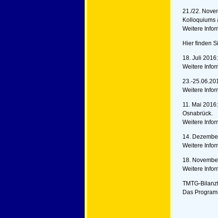
21./22. Nove
Kolloquiums 
Weitere Info
Hier finden S
18. Juli 201
Weitere Info
23.-25.06.20
Weitere Info
11. Mai 2016
Osnabrück.
Weitere Info
14. Dezember
Weitere Info
18. November
Weitere Info
TMTG-Bilanzt
Das Program