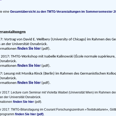
ie eine
Gesamtübersicht zu den TMTG-Veranstaltungen im Sommersemester 2
eranstaltungen
17: Vortrag von David E. Wellbery (University of Chicago) im Rahmen des G
 an der Universität Osnabrück.
formationen
finden Sie hier
(pdf).
i 2017: TMTG-Workshop mit Isabelle Kalinowski (École normale supérieure, 
 Osnabrück.
formationen
finden Sie hier
(pdf).
7: Lesung mit Monika Rinck (Berlin) im Rahmen des Germanistischen Kollo
 Osnabrück.
formationen
finden Sie hier
(pdf).
ar 2017: Lecture cum Seminar mit Violetta Waibel (Universität Wien) im Rahmen d
an der Universität Osnabrück.
rmationen
finden Sie hier
(pdf).
ar 2017: TMTG-Bilanztagung im Courant Forschungszentrum »Textstrukturen«, Gött
sprogramm
finden Sie hier (pdf)
.