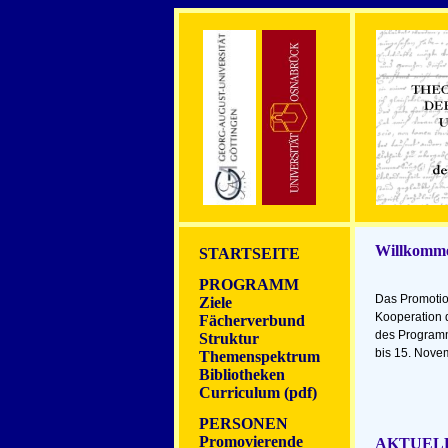
Willkomm
STARTSEITE
PROGRAMM
Das Promotio
Ziele
Kooperation 
Fächerverbund
des Program
Struktur
bis 15. Novem
Themenspektrum
Bibliotheken
Curriculum (pdf)
PERSONEN
Promovierende
AKTUEL