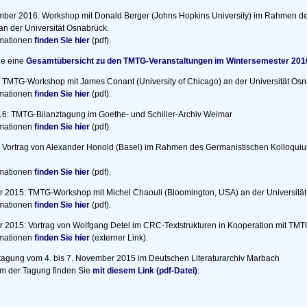
mber 2016: Workshop mit Donald Berger (Johns Hopkins University) im Rahmen d
an der Universität Osnabrück.
rmationen
finden Sie hier
(pdf).
ie eine
Gesamtübersicht zu den TMTG-Veranstaltungen im Wintersemester 201
6: TMTG-Workshop mit James Conant (University of Chicago) an der Universität Osn
rmationen
finden Sie hier
(pdf).
16: TMTG-Bilanztagung im Goethe- und Schiller-Archiv Weimar
rmationen
finden Sie hier
(pdf).
: Vortrag von Alexander Honold (Basel) im Rahmen des Germanistischen Kolloquium
rmationen
finden Sie hier
(pdf).
 2015: TMTG-Workshop mit Michel Chaouli (Bloomington, USA) an der Universität
rmationen
finden Sie hier
(pdf).
 2015: Vortrag von Wolfgang Detel im CRC-Textstrukturen in Kooperation mit TM
rmationen
finden Sie hier
(externer Link).
agung vom 4. bis 7. November 2015 im Deutschen Literaturarchiv Marbach
m der Tagung finden Sie
mit diesem Link (pdf-Datei)
.