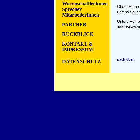
WissenschaftlerInnen
Obere Reihe v
Sprecher
Bettina Solle
MitarbeiterInnen
Untere Reihe 
PARTNER
Jan Borkowski
RÜCKBLICK
K
ONTAKT
&
IMPRESSUM
nach oben
DATENSCHUTZ