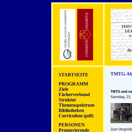
TMTG-Abs
STARTSEITE
PROGRAMM
Ziele
TMTG und se
Fächerverbund
Samstag, 23.
Struktur
Themenspektrum
Bibliotheken
Curriculum (pdf)
PERSONEN
Zum Vergrößer
Promovierende